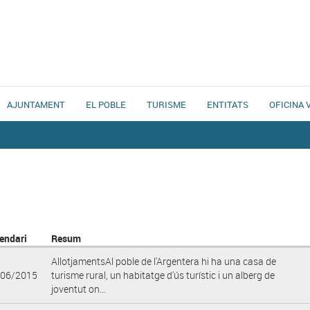
AJUNTAMENT
EL POBLE
TURISME
ENTITATS
OFICINA 
endari
Resum
AllotjamentsAl poble de l'Argentera hi ha una casa de
/06/2015
turisme rural, un habitatge d'ús turístic i un alberg de
joventut on...