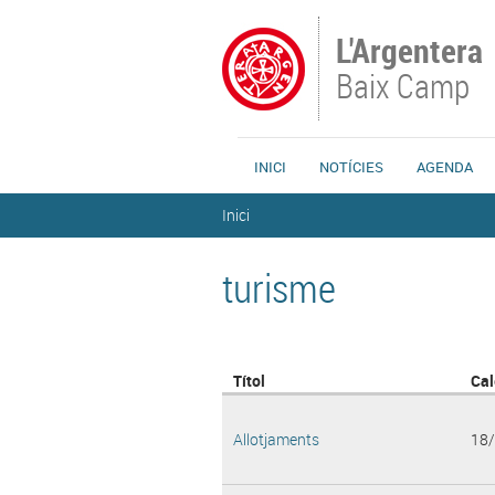
Vés al contingut
L'Argentera
Baix Camp
INICI
NOTÍCIES
AGENDA
Esteu aquí
Inici
turisme
Títol
Cal
Allotjaments
18