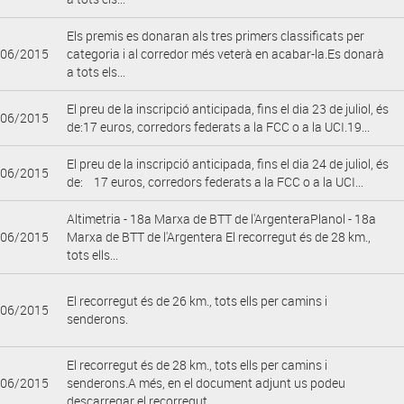
Els premis es donaran als tres primers classificats per
/06/2015
categoria i al corredor més veterà en acabar-la.Es donarà
a tots els...
El preu de la inscripció anticipada, fins el dia 23 de juliol, és
/06/2015
de:17 euros, corredors federats a la FCC o a la UCI.19...
El preu de la inscripció anticipada, fins el dia 24 de juliol, és
/06/2015
de: 17 euros, corredors federats a la FCC o a la UCI...
Altimetria - 18a Marxa de BTT de l'ArgenteraPlanol - 18a
/06/2015
Marxa de BTT de l'Argentera El recorregut és de 28 km.,
tots ells...
El recorregut és de 26 km., tots ells per camins i
/06/2015
senderons.
El recorregut és de 28 km., tots ells per camins i
/06/2015
senderons.A més, en el document adjunt us podeu
descarregar el recorregut...