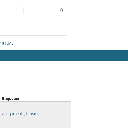
Formulari de
Cerca
cerca
VIRTUAL
Etiquetes
Allotjaments
,
turisme