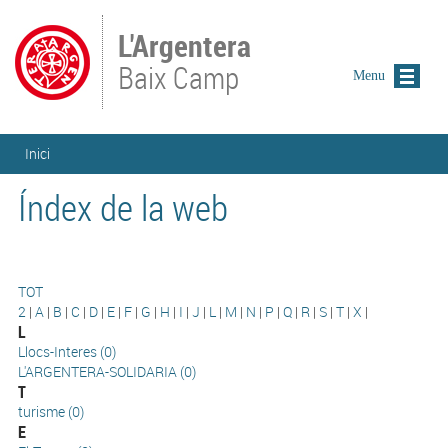
Vés al contingut
L'Argentera
Baix Camp
Menu
Esteu aquí
Inici
Índex de la web
TOT
2
|
A
|
B
|
C
|
D
|
E
|
F
|
G
|
H
|
I
|
J
|
L
|
M
|
N
|
P
|
Q
|
R
|
S
|
T
|
X
|
L
Llocs-Interes (0)
L'ARGENTERA-SOLIDARIA (0)
T
turisme (0)
E