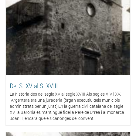
Del S. XV al S. XVIII
La història des del segle XV al segle XVIII Als segles XIV i XV,
l'Argentera era una juraderia (òrgan executiu dels municipis
administrats per un jurat).En la guerra civil catalana del segle
XV, la Baronia es mantingué fidel a Pere de Urrea i al monarca
Joan II, encara que els canonges del convent...