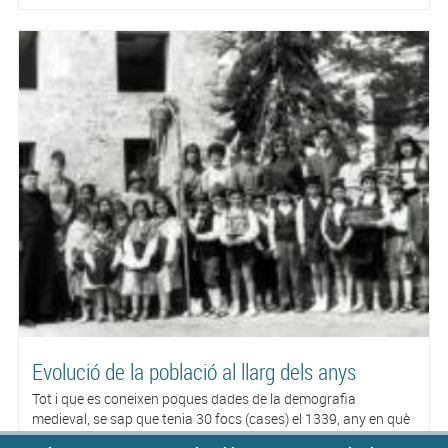
Evolució de la població al llarg dels anys
Tot i que es coneixen poques dades de la demografia
medieval, se sap que tenia 30 focs (cases) el 1339, any en què
s'integra a la Comuna del Camp, i que es reduïren a 11 el 1497,