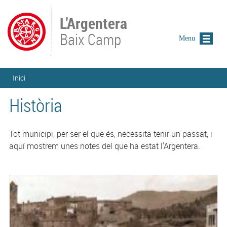
Vés al contingut
L'Argentera
Baix Camp
Menu
Esteu aquí
Inici
Història
Tot municipi, per ser el que és, necessita tenir un passat, i
aquí mostrem unes notes del que ha estat l'Argentera.