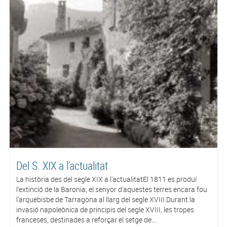
Del S. XIX a l'actualitat
La història des del segle XIX a l'actualitatEl 1811 es produí
l'extinció de la Baronia; el senyor d'aquestes terres encara fou
l'arquebisbe de Tarragona al llarg del segle XVIII.Durant la
invasió napoleònica de principis del segle XVIII, les tropes
franceses, destinades a reforçar el setge de...