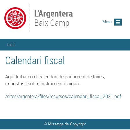
Vés al contingut
L'Argentera
Baix Camp
Menu
Esteu aquí
Inici
Calendari fiscal
Aqui trobareu el calendari de pagament de taxes,
impostos i subministrament d'aigua.
/sites/argentera/files/recursos/calendari_fiscal_2021.pdf
© Missatge de Copyright