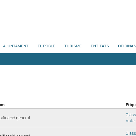
AJUNTAMENT
EL POBLE
TURISME
ENTITATS
OFICINA 
um
Etiqu
Class
sificació general
Anter
Class