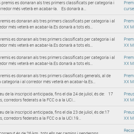
premis es donaran als tres primers classificats per categoria i
Prem
orredor més veterà en acabar-la. Es donarà a...
curs
premis es donaran als tres primers classificats per categoria i al
Prem
edor més veterà en acabar-la.Es donarà a tots els...
XX M
premis es donaran als tres primers classificats per categoria i al
Prem
edor més veterà en acabar-la.Es donarà a tots els...
XX M
premis es donaran als tres primers classificats per categoria i al
Prem
edor més veterà en acabar-la.Es donarà a tots els...
XX M
premis es donaran als tres primers classificats generals, al de
Prem
 categoria i al corredor més veterà en acabar-la.Es...
XX M
reu de la inscripció anticipada, fins el dia 24 de juliol, és de: 17
Preu
s, corredors federats a la FCC o a la UCI...
XX M
eu de la inscripció anticipada, fins el dia 23 de juliol, és de:17
Preu
s, corredors federats a la FCC o a la UCI.19...
XX M
Reco
ecorregut és de 26 km., tots ells per camins i senderons.