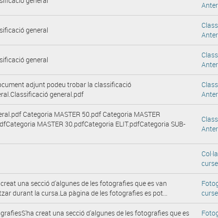
sificació general
Anter
Class
sificació general
Anter
Class
sificació general
Anter
ocument adjunt podeu trobar la classificació
Class
ral.Classificació general.pdf
Anter
ral.pdf Categoria MASTER 50.pdf Categoria MASTER
Class
dfCategoria MASTER 30.pdfCategoria ELIT.pdfCategoria SUB-
Anter
Col·l
curs
 creat una secció d'algunes de les fotografies que es van
Fotog
itzar durant la cursa.La pàgina de les fotografies es pot...
curs
grafiesS'ha creat una secció d'algunes de les fotografies que es
Fotog