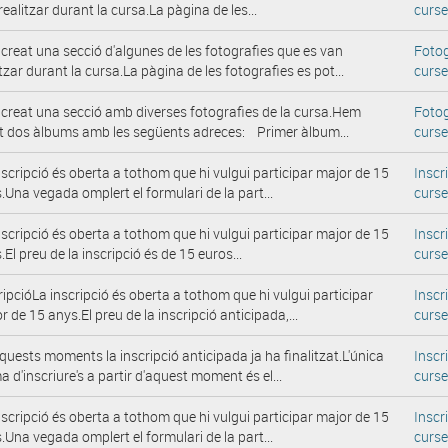
realitzar durant la cursa.La pàgina de les...
curs
 creat una secció d'algunes de les fotografies que es van
Fotog
itzar durant la cursa.La pàgina de les fotografies es pot...
curs
 creat una secció amb diverses fotografies de la cursa.Hem
Fotog
t dos àlbums amb les següents adreces: Primer àlbum...
curs
nscripció és oberta a tothom que hi vulgui participar major de 15
Inscr
.Una vegada omplert el formulari de la part...
curs
nscripció és oberta a tothom que hi vulgui participar major de 15
Inscr
.El preu de la inscripció és de 15 euros...
curs
ripcióLa inscripció és oberta a tothom que hi vulgui participar
Inscr
r de 15 anys.El preu de la inscripció anticipada,...
curs
quests moments la inscripció anticipada ja ha finalitzat.L'única
Inscr
a d'inscriure's a partir d'aquest moment és el...
curs
nscripció és oberta a tothom que hi vulgui participar major de 15
Inscr
.Una vegada omplert el formulari de la part...
curs