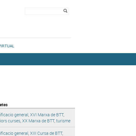
Formulari de
Cerca
cerca
VIRTUAL
etes
ificacio general
,
XVI Marxa de BTT
,
iors curses
,
XX Marxa de BTT
,
turisme
ificacio general
,
XIII Cursa de BTT
,