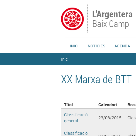
Vés al contingut
L'Argentera
Baix Camp
INICI
NOTÍCIES
AGENDA
Esteu aquí
Inici
XX Marxa de BTT
Títol
Calendari
Res
Classificació
23/06/2015
Clas
general
Classificació