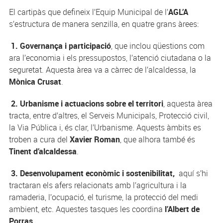
El cartipàs que defineix l’Equip Municipal de l’
AGL’A
s’estructura de manera senzilla, en quatre grans àrees:
1. Governança i participació
, que inclou qüestions com
ara l’economia i els pressupostos, l’atenció ciutadana o la
seguretat. Aquesta àrea va a càrrec de l’alcaldessa, la
Mònica Crusat
.
2.
Urbanisme i actuacions sobre el territori
, aquesta àrea
tracta, entre d’altres, el Serveis Municipals, Protecció civil,
la Via Pública i, és clar, l’Urbanisme. Aquests àmbits es
troben a cura del
Xavier Roman
, que alhora també és
Tinent d’alcaldessa
.
3. Desenvolupament econòmic i sostenibilitat,
aquí s’hi
tractaran els afers relacionats amb l’agricultura i la
ramaderia, l’ocupació, el turisme, la protecció del medi
ambient, etc. Aquestes tasques les coordina
l’Albert de
Porras
.