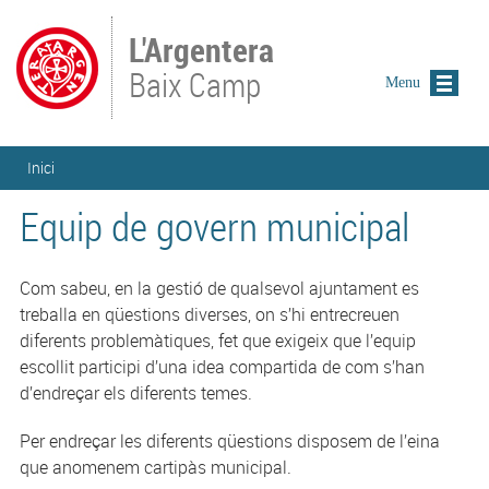
Vés al contingut
L'Argentera
Baix Camp
Menu
Esteu aquí
Inici
Equip de govern municipal
Com sabeu, en la gestió de qualsevol ajuntament es
treballa en qüestions diverses, on s’hi entrecreuen
diferents problemàtiques, fet que exigeix que l’equip
escollit participi d’una idea compartida de com s’han
d’endreçar els diferents temes.
Per endreçar les diferents qüestions disposem de l’eina
que anomenem cartipàs municipal.