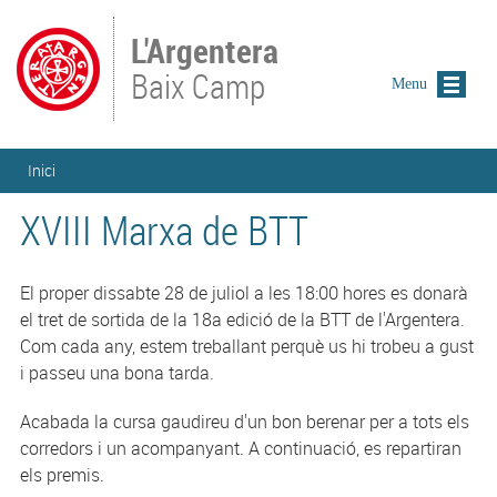
Vés al contingut
L'Argentera
Baix Camp
Menu
Esteu aquí
Inici
XVIII Marxa de BTT
El proper dissabte 28 de juliol a les 18:00 hores es donarà
el tret de sortida de la 18a edició de la BTT de l'Argentera.
Com cada any, estem treballant perquè us hi trobeu a gust
i passeu una bona tarda.
Acabada la cursa gaudireu d'un bon berenar per a tots els
corredors i un acompanyant. A continuació, es repartiran
els premis.