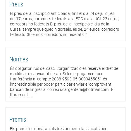
Preus
El preu de la inscripció anticipada, fins el dia 24 de juliol, és
de: 17 euros, corredors federats a la FCC o a la UCI. 23 euros,
corredors no federats El preu de la inscripció el dia de la
Cursa, sempre que quedin dorsals, és de: 24 euros, corredors
federats. 30 euros, corredors no federats L' ...
Normes
És obligatori l'ús del casc. L'organització es reserva el dret de
modificar o canviar l'itinerari. Si feu el pagament per
tranferència al compte 2038-9593-05-3000465051 és
imprescindible per poder participar enviar el comprovant
bancari de l'ingrés al correu ucargentera@hotmail.com . El
lliurament ...
Premis
Els premis es donaran als tres primers classificats per