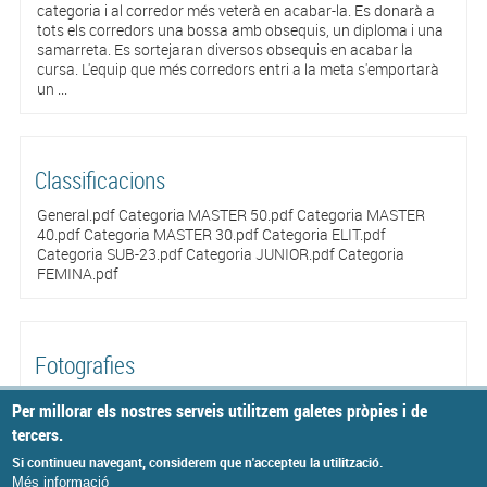
categoria i al corredor més veterà en acabar-la. Es donarà a
tots els corredors una bossa amb obsequis, un diploma i una
samarreta. Es sortejaran diversos obsequis en acabar la
cursa. L'equip que més corredors entri a la meta s'emportarà
un ...
Classificacions
General.pdf Categoria MASTER 50.pdf Categoria MASTER
40.pdf Categoria MASTER 30.pdf Categoria ELIT.pdf
Categoria SUB-23.pdf Categoria JUNIOR.pdf Categoria
FEMINA.pdf
Fotografies
S'ha creat una secció amb diverses fotografies de la cursa.
Per millorar els nostres serveis utilitzem galetes pròpies i de
Hem creat dos àlbums amb les següents adreces: Primer
tercers.
àlbum . Segon àlbum . Esperem que les disfruteu.
Si continueu navegant, considerem que n'accepteu la utilització.
Més informació