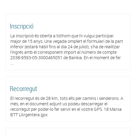
Inscripció
La inscripció és oberta a tothom que hi vulgui participar
major de 15 anys. Una vegada omplert el formulari de la part
inferior (estarà hàbil fins al dia 24 de juliol), s'ha de realitzar
l'ingrés amb el corresponent import al número de compte
2038-9593-05-3000465051 de Bankia. En el moment de fer
...
Recorregut
El recorregut és de 28 km., tots ells per camins i senderons. A
més, en el document adjunt us podeu descarregar el
recorregut per poder-lo fer servir en el vostre GPS. 18 Marxa
BTT L'Argentera.gpx