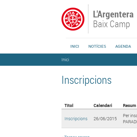
Vés al contingut
L'Argentera
Baix Camp
INICI
NOTÍCIES
AGENDA
Esteu aquí
Inici
Inscripcions
Títol
Calendari
Resum
Per ins
Inscripcions
26/06/2015
PARADIS