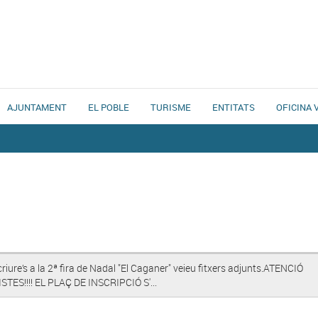
AJUNTAMENT
EL POBLE
TURISME
ENTITATS
OFICINA 
criure’s a la 2ª fira de Nadal "El Caganer" veieu fitxers adjunts.ATENCIÓ
TES!!!! EL PLAÇ DE INSCRIPCIÓ S'...