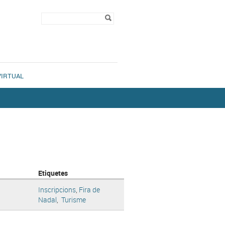
Formulari de
Cerca
cerca
VIRTUAL
Etiquetes
Inscripcions
,
Fira de
Nadal
,
Turisme