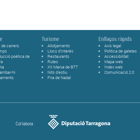
le
Turisme
Enllaços ràpids
 de carrers
Allotjaments
Avís legal
emps
Llocs d'Interès
Política de galetes
ducció poètica de
Restaurants
Accessibilitat
ra
Rutes
Mapa web
ria
XX Marxa de BTT
Índex web
rribar-hi
Nits d'estiu
Comunicació 2.0
paments
Fira de Nadal
Col·labora