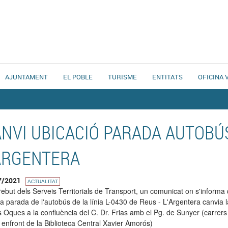
AJUNTAMENT
EL POBLE
TURISME
ENTITATS
OFICINA 
NVI UBICACIÓ PARADA AUTOBÚS
ARGENTERA
7/2021
ACTUALITAT
rebut dels Serveis Territorials de Transport, un comunicat on s'informa
l la parada de l'autobús de la línia L-0430 de Reus - L'Argentera canvia
s Oques a la confluència del C. Dr. Frias amb el Pg. de Sunyer (carrers
t enfront de la Biblioteca Central Xavier Amorós)