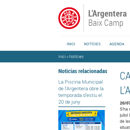
Vés al contingut
L'Argentera
Baix Camp
INICI
NOTÍCIES
AGENDA
Esteu aquí
Inici
»
Notícies
Noticias relacionadas
CA
La Piscina Municipal
L'
de l'Argentera obre la
temporada d'estiu el
20 de juny
20/0
S'ha 
julio
de le
situa