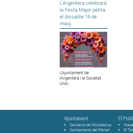
L’Argentera celebrarà
la Festa Major petita
el dissabte 16 de
maig
L’Ajuntament de
l’Argentera i la Societat
Unió...
Ajuntament
El Pob
Salutació de l'Alcaldessa
Mapa
Components del Plenari
El T