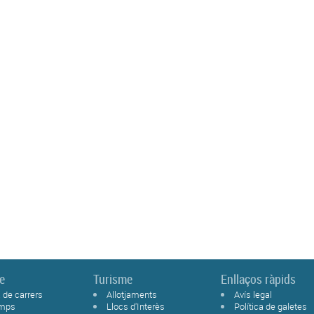
le
Turisme
Enllaços ràpids
 de carrers
Allotjaments
Avís legal
emps
Llocs d'Interès
Política de galetes