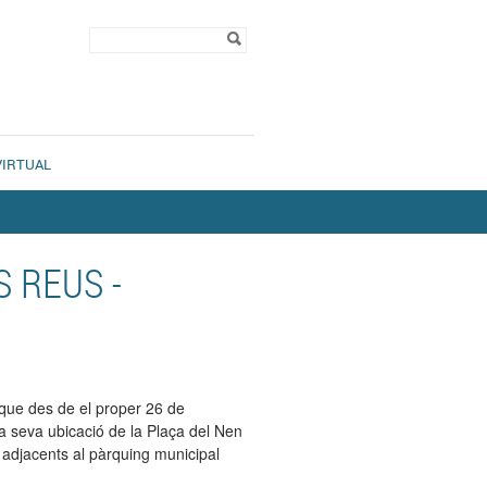
Formulari de
Cerca
cerca
VIRTUAL
 REUS -
 que des de el proper 26 de
 la seva ubicació de la Plaça del Nen
 adjacents al pàrquing municipal