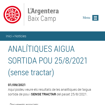
Vés al contingut
L'Argentera
Baix Camp
Menu
Esteu aquí
Inici
»
Notícies
ANALÍTIQUES AIGUA
SORTIDA POU 25/8/2021
(sense tractar)
01/09/2021
Aquí podeu veure els resultats de les analítiques de l'aigua
sortida de pou i
SENSE TRACTAR
del pasat 25/8/2021.
Documents associats: