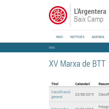
Vés al contingut
L'Argentera
Baix Camp
INICI
NOTÍCIES
AGENDA
Esteu aquí
Inici
XV Marxa de BTT
Títol
Calendari
Resum
Classificació
23/06/2015
Classif
general
Fotogra