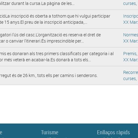
litzar durant la cursa.La pàgina de les...
curses
,
cióLa inscripció és oberta a tothom que hi vulgui participar
Inscripc
e 15 anys.El preu de la inscripció anticipada,...
XX Mar
gatori l'ús del casc.L'organització es reserva el dret de
Norme
ar o canviar l'itinerari.És imprescindible per...
XX Mar
mis es donaran als tres primers classificats per categoria i al
Premis
r més veterà en acabar-la.Es donarà a tots els...
XX Mar
Recorr
rregut és de 26 km., tots ells per camins i senderons.
curses
,
le
Turisme
Enllaços ràpids