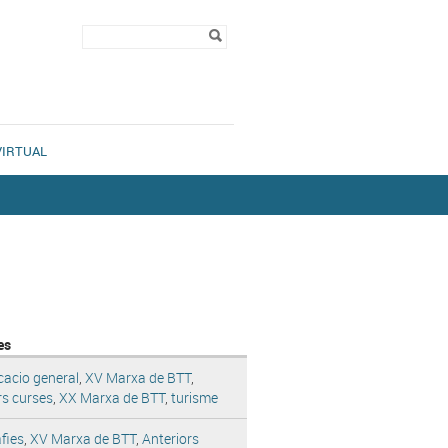
Formulari de
Cerca
cerca
VIRTUAL
es
icacio general
,
XV Marxa de BTT
,
rs curses
,
XX Marxa de BTT
,
turisme
fies
,
XV Marxa de BTT
,
Anteriors