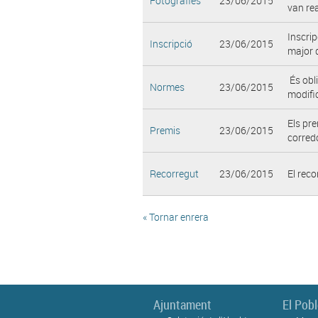
Fotografies
23/06/2015
van rea
Inscrip
Inscripció
23/06/2015
major d
És obli
Normes
23/06/2015
modific
Els pre
Premis
23/06/2015
corredo
Recorregut
23/06/2015
El reco
« Tornar enrera
Ajuntament
El Pob