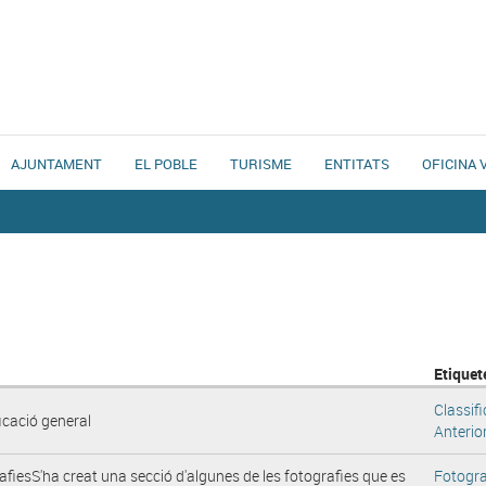
AJUNTAMENT
EL POBLE
TURISME
ENTITATS
OFICINA 
Etiquet
Classif
icació general
Anterio
fiesS'ha creat una secció d'algunes de les fotografies que es
Fotogra