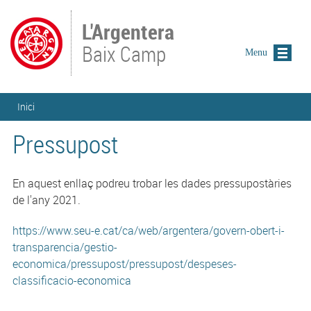
Vés al contingut
L'Argentera
Baix Camp
Menu
Esteu aquí
Inici
Pressupost
En aquest enllaç podreu trobar les dades pressupostàries
de l'any 2021.
https://www.seu-e.cat/ca/web/argentera/govern-obert-i-
transparencia/gestio-
economica/pressupost/pressupost/despeses-
classificacio-economica