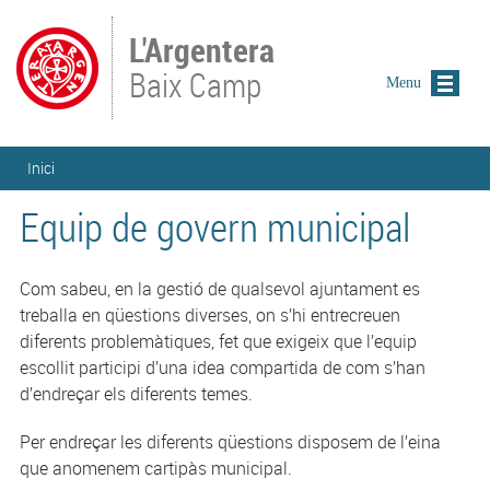
Vés al contingut
L'Argentera
Baix Camp
Menu
Esteu aquí
Inici
Equip de govern municipal
Com sabeu, en la gestió de qualsevol ajuntament es
treballa en qüestions diverses, on s’hi entrecreuen
diferents problemàtiques, fet que exigeix que l’equip
escollit participi d’una idea compartida de com s’han
d’endreçar els diferents temes.
Per endreçar les diferents qüestions disposem de l’eina
que anomenem cartipàs municipal.