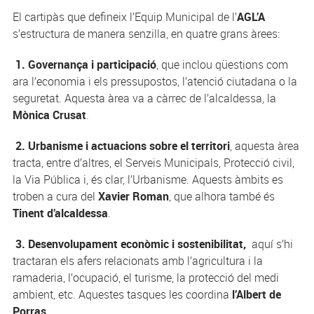
El cartipàs que defineix l’Equip Municipal de l’
AGL’A
s’estructura de manera senzilla, en quatre grans àrees:
1. Governança i participació
, que inclou qüestions com
ara l’economia i els pressupostos, l’atenció ciutadana o la
seguretat. Aquesta àrea va a càrrec de l’alcaldessa, la
Mònica Crusat
.
2.
Urbanisme i actuacions sobre el territori
, aquesta àrea
tracta, entre d’altres, el Serveis Municipals, Protecció civil,
la Via Pública i, és clar, l’Urbanisme. Aquests àmbits es
troben a cura del
Xavier Roman
, que alhora també és
Tinent d’alcaldessa
.
3. Desenvolupament econòmic i sostenibilitat,
aquí s’hi
tractaran els afers relacionats amb l’agricultura i la
ramaderia, l’ocupació, el turisme, la protecció del medi
ambient, etc. Aquestes tasques les coordina
l’Albert de
Porras
.