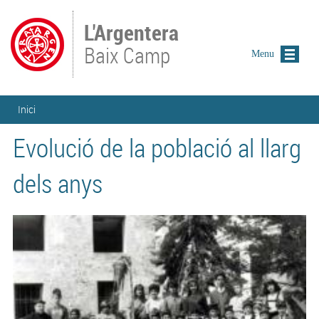
Vés al contingut
L'Argentera
Baix Camp
Menu
Esteu aquí
Inici
Evolució de la població al llarg
dels anys