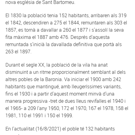
nova església de Sant Bartomeu.
El 1830 la població tenia 152 habitants, arribaren als 319
el 1842, descendiren a 275 el 1844, remuntaren als 303 el
1857, es tornà a davallar a 260 el 1877 i s'assolí la seva
fita màxima el 1887 amb 476. Després d'aquesta
remuntada s'inicià la davallada definitiva que portà als
263 el 1897.
Durant el segle XX, la població de la vila ha anat
disminuint a un ritme proporcionalment semblant al dels
altres pobles de la Baronia. Va iniciar el 1900 amb 242
habitants que mantingué, amb lleugeríssimes variants,
fins el 1930 i a partir d'aquest moment minvà d'una
manera progressiva -tret de dues lleus revifalles el 1940 i
el 1965- a 209 l'any 1950, 172 el 1970, 167 el 1978, 158 el
1981, 110 el 1991 i 150 el 1999.
En l'actualitat (16/8/2021) el poble té 132 habitants