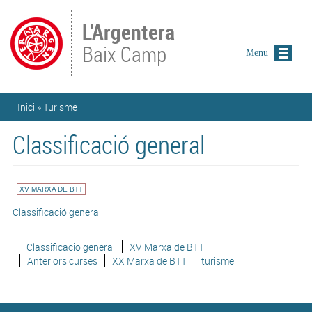
Vés al contingut
L'Argentera
Baix Camp
Menu
Esteu aquí
Inici
»
Turisme
Classificació general
XV MARXA DE BTT
Classificació general
Classificacio general
XV Marxa de BTT
Anteriors curses
XX Marxa de BTT
turisme