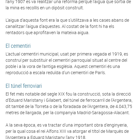
l’any 1907 es va realitzar una reforma perquè l'aigua que sortia de
la mina es recollís en un dipòsit construït.
L'aigua d'aquesta font era la que s'utilitzava a les cases abans de
canalitzar l'aigua d'aquestes. Al costat de la font hi ha els
rentadors que aprofitaven la mateixa aigua.
El cementiri
L’actual cementiri municipal, usat per primera vegada el 1919, es
construí per substituir el cementiri parroquial situat al centre del
poble i a la vora de l’antiga església. Aquest cementiri és una
reproducció a escala reduïda d'un cementiri de París.
El túnel ferroviari
El fet més notable del segle XIX fou la construcció, sota la direcció
d'Eduard Maristany i Gilabert, del túnel de ferrocarril de l'Argentera,
dit també de la Torreta o de la foradada de l'Argentera, de 4.043,75
metres de llargada, per la companyia Madrid-Saragossa-Alacant.
A la seva època, es va tractar d'una important obra d'enginyeria,
per la qual cosa el rei Alfons XIII va atorgar el títol de Marquès de
l'Argentera a Eduard Maristany l'any 1918.