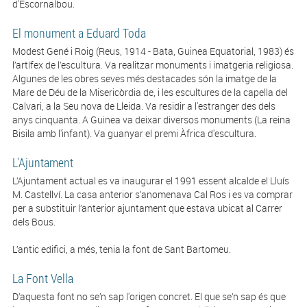
d'Escornalbou.
El monument a Eduard Toda
Modest Gené i Roig (Reus, 1914 - Bata, Guinea Equatorial, 1983) és
l’artífex de l’escultura. Va realitzar monuments i imatgeria religiosa.
Algunes de les obres seves més destacades són la imatge de la
Mare de Déu de la Misericòrdia de, i les escultures de la capella del
Calvari, a la Seu nova de Lleida. Va residir a l'estranger des dels
anys cinquanta. A Guinea va deixar diversos monuments (La reina
Bisila amb l'infant). Va guanyar el premi Àfrica d'escultura.
L'Ajuntament
L’Ajuntament actual es va inaugurar el 1991 essent alcalde el Lluís
M. Castellví. La casa anterior s’anomenava Cal Ros i es va comprar
per a substituir l’anterior ajuntament que estava ubicat al Carrer
dels Bous.
L’antic edifici, a més, tenia la font de Sant Bartomeu.
La Font Vella
D’aquesta font no se’n sap l'origen concret. El que se’n sap és que