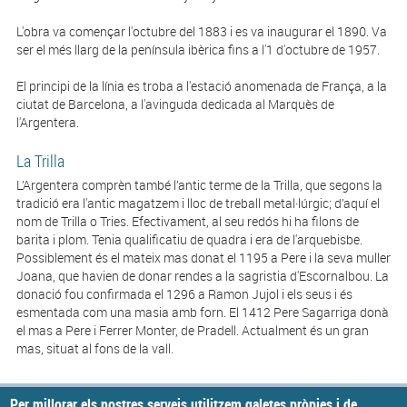
L'obra va començar l'octubre del 1883 i es va inaugurar el 1890. Va
ser el més llarg de la península ibèrica fins a l'1 d'octubre de 1957.
El principi de la línia es troba a l'estació anomenada de França, a la
ciutat de Barcelona, a l'avinguda dedicada al Marquès de
l'Argentera.
La Trilla
L’Argentera comprèn també l’antic terme de la Trilla, que segons la
tradició era l'antic magatzem i lloc de treball metal·lúrgic; d’aquí el
nom de Trilla o Tries. Efectivament, al seu redós hi ha filons de
barita i plom. Tenia qualificatiu de quadra i era de l'arquebisbe.
Possiblement és el mateix mas donat el 1195 a Pere i la seva muller
Joana, que havien de donar rendes a la sagristia d'Escornalbou. La
donació fou confirmada el 1296 a Ramon Jujol i els seus i és
esmentada com una masia amb forn. El 1412 Pere Sagarriga donà
el mas a Pere i Ferrer Monter, de Pradell. Actualment és un gran
mas, situat al fons de la vall.
Per millorar els nostres serveis utilitzem galetes pròpies i de