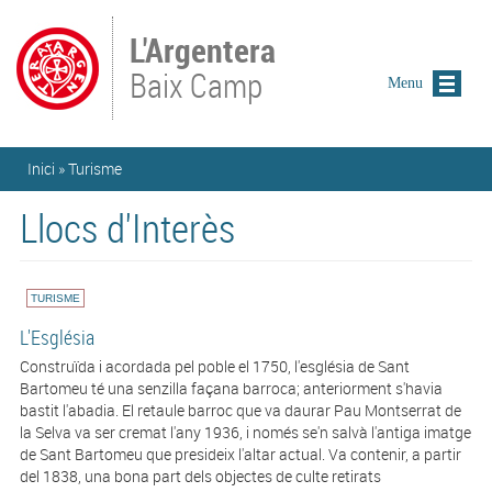
Vés al contingut
L'Argentera
Baix Camp
Menu
Esteu aquí
Inici
»
Turisme
Llocs d'Interès
TURISME
L'Església
Construïda i acordada pel poble el 1750, l'església de Sant
Bartomeu té una senzilla façana barroca; anteriorment s'havia
bastit l'abadia. El retaule barroc que va daurar Pau Montserrat de
la Selva va ser cremat l'any 1936, i només se'n salvà l'antiga imatge
de Sant Bartomeu que presideix l'altar actual. Va contenir, a partir
del 1838, una bona part dels objectes de culte retirats