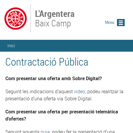
Vés al contingut
L'Argentera
Baix Camp
Menu
Esteu aquí
Inici
Contractació Pública
Com presentar una oferta amb Sobre Digital?
Seguint les indicacions d'aquest
vídeo
, podeu realitzar la
presentació d'una oferta via Sobre Digital.
Com presentar una oferta per presentació telemàtica
d'ofertes?
Seguint aquesta
guia
, podeu fer la presentació d'una