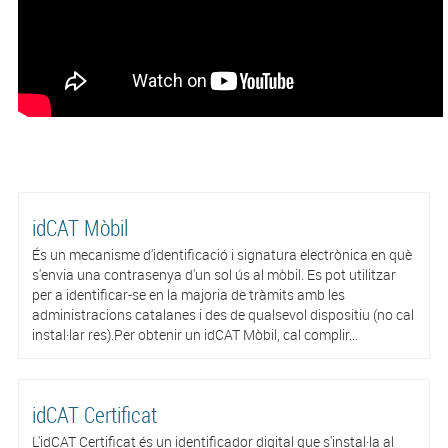
idCAT Mòbil
És un mecanisme d'identificació i signatura electrònica en què
s'envia una contrasenya d'un sol ús al mòbil. Es pot utilitzar
per a identificar-se en la majoria de tràmits amb les
administracions catalanes i des de qualsevol dispositiu (no cal
instal·lar res).Per obtenir un idCAT Mòbil, cal complir...
idCAT Certificat
L'idCAT Certificat és un identificador digital que s'instal·la al