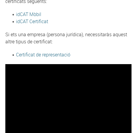
certificats següents:
idCAT Mòbil
idCAT Certificat
Si ets una empresa (persona jurídica), necessitaràs aquest
altre tipus de certificat:
Certificat de representació