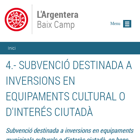
Vés al contingut
L'Argentera
Baix Camp
Menu
Esteu aquí
Inici
4.- SUBVENCIÓ DESTINADA A
INVERSIONS EN
EQUIPAMENTS CULTURAL O
D'INTERÉS CIUTADÀ
Subvenció destinada a inversions en equipaments
municipals culturals o d'interès ciutadà, en bens