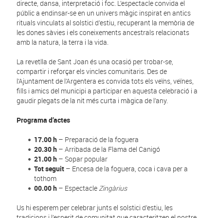
directe, dansa, interpretació i foc. L’espectacle convida el
públic a endinsar-se en un univers màgic inspirat en antics
rituals vinculats al solstici d’estiu, recuperant la memòria de
les dones sàvies i els coneixements ancestrals relacionats
amb la natura, la terra i la vida.
La revetlla de Sant Joan és una ocasió per trobar-se,
compartir i reforçar els vincles comunitaris. Des de
l’Ajuntament de l’Argentera es convida tots els veïns, veïnes,
fills i amics del municipi a participar en aquesta celebració i a
gaudir plegats de la nit més curta i màgica de l’any.
Programa d’actes
17.00 h
– Preparació de la foguera
20.30 h
– Arribada de la Flama del Canigó
21.00 h
– Sopar popular
Tot seguit
– Encesa de la foguera, coca i cava per a
tothom
00.00 h
– Espectacle
Zingàrius
Us hi esperem per celebrar junts el solstici d’estiu, les
tradicions i l’esperit de comunitat que caracteritzen el nostre