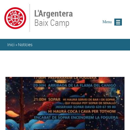
Vés al contingut
L'Argentera
Baix Camp
Menu
Esteu aquí
Inici
»
Notícies