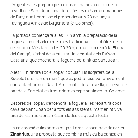
L’Argentera es prepara per celebrar una nova edició de la
revetlla de Sant Joan, una de les festes més emblemàtiques
de l’any, que tindrà lloc el proper dimarts 23 de juny a
l’avinguda Amics de l’Argentera (el Colomer).
La jornada començarà a les 17 h amb la preparació de la
foguera, un dels elements més tradicionals i simbòlics de la
celebració. Més tard, a les 20.30 h, el municipi rebrà la Flama
del Canigó, símbol de la cultura i la identitat dels Països
Catalans, que encendrà la foguera de la nit de Sant Joan.
A les 21 h tindrà lloc el sopar popular. Els llogaters de la
Societat oferiran un menú que es podrà reservar prèviament
contactant amb el David. Amb motiu de la revetlla, el servei de
bar de la Societat es traslladarà excepcionalment al Colomer.
Després del sopar, s’encendrà la foguera i es repartirà coca i
cava de Sant Joan per a tots els assistents, mantenint viva
una de les tradicions més arrelades d’aquesta festa.
La celebració culminarà a mitjanit amb l’espectacle de carrer
Zingàrius
, una proposta que combina música balcànica en