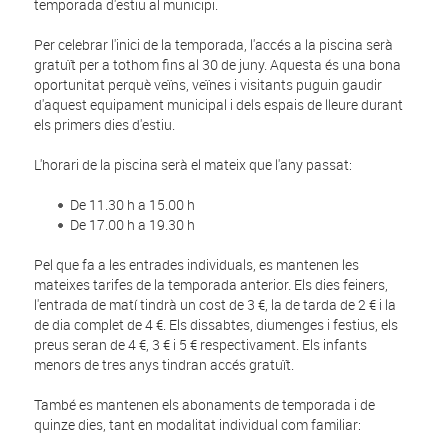
temporada d'estiu al municipi.
Per celebrar l'inici de la temporada, l'accés a la piscina serà
gratuït per a tothom fins al 30 de juny. Aquesta és una bona
oportunitat perquè veïns, veïnes i visitants puguin gaudir
d'aquest equipament municipal i dels espais de lleure durant
els primers dies d'estiu.
L'horari de la piscina serà el mateix que l'any passat:
De 11.30 h a 15.00 h
De 17.00 h a 19.30 h
Pel que fa a les entrades individuals, es mantenen les
mateixes tarifes de la temporada anterior. Els dies feiners,
l'entrada de matí tindrà un cost de 3 €, la de tarda de 2 € i la
de dia complet de 4 €. Els dissabtes, diumenges i festius, els
preus seran de 4 €, 3 € i 5 € respectivament. Els infants
menors de tres anys tindran accés gratuït.
També es mantenen els abonaments de temporada i de
quinze dies, tant en modalitat individual com familiar: