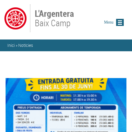
Vés al contingut
L'Argentera
Baix Camp
Menu
Esteu aquí
Inici
»
Notícies