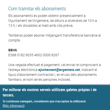
Com tramitar els abonaments
Els abonaments es poden obtenir presencialment a
l'Ajuntament de l'Argentera, de dilluns a divendres de 10 h a
13 h, i els dissabtes al matí amb cita prèvia.
També es poden abonar mitjançant transferència bancària al
compte:
BBVA
ES68 0182 6035 4602 0000 9267
Una vegada efectuat el pagament, cal enviar el comprovant a
l'adreça electrònica
ajuntament@argentera.cat
, indicant el
tipus d'abonament contractat i, en el cas dels abonaments
familiars, el nom de les persones incloses.
Per millorar els nostres serveis utilitzem galetes pròpies i de
Des de l'Ajuntament de l'Argentera us animem a gaudir d'un
estiu refrescant, saludable i de convivència a la Piscina
tercers.
Municipal.
Si continueu navegant, considerem que n'accepteu la utilització.
Més informació